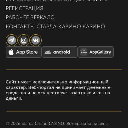
РЕГИСТРАЦИЯ
РАБОЧЕЕ ЗЕРКАЛО
КОНТАКТЫ СТАРДА КАЗИНО КАЗИНО
Сайт имеет исключительно информационный
характер. Веб-портал не принимает денежные
средства и не осуществляет азартные игры на
деньги.
© 2026 Starda Casino CASINO. Все права защищены