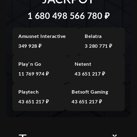
1 680 498 566 780 ₽
Amusnet Interactive
Belatra
349 928 ₽
3 280 771 ₽
Play`n Go
Netent
11 769 974 ₽
43 651 217 ₽
Playtech
Betsoft Gaming
43 651 217 ₽
43 651 217 ₽