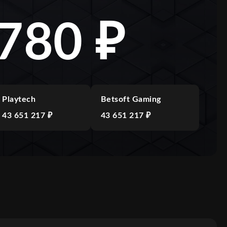
780 ₽
Playtech
Betsoft Gaming
43 651 217 ₽
43 651 217 ₽