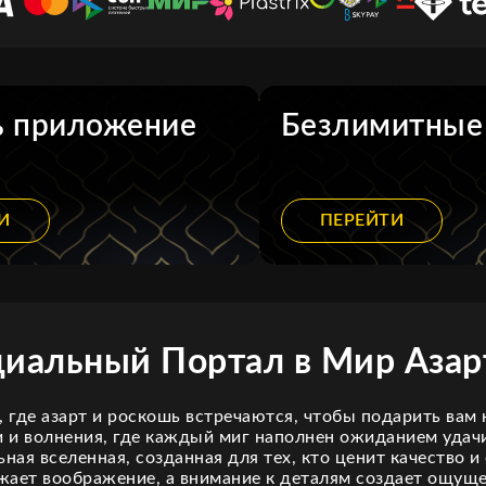
ь приложение
Безлимитные
И
ПЕРЕЙТИ
циальный Портал в Мир Азар
, где азарт и роскошь встречаются, чтобы подарить вам
и и волнения, где каждый миг наполнен ожиданием уда
льная вселенная, созданная для тех, кто ценит качество
ает воображение, а внимание к деталям создает ощущени