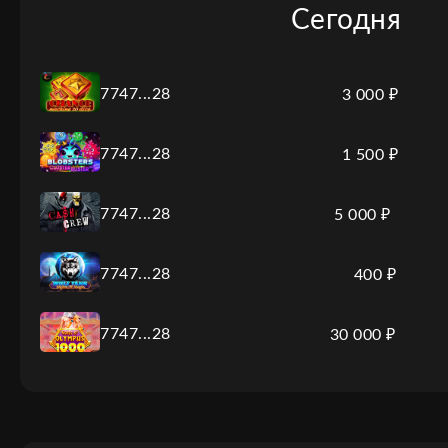
Сегодня
7747...28
3 000 ₽
7747...28
1 500 ₽
7747...28
5 000 ₽
7747...28
400 ₽
7747...28
30 000 ₽