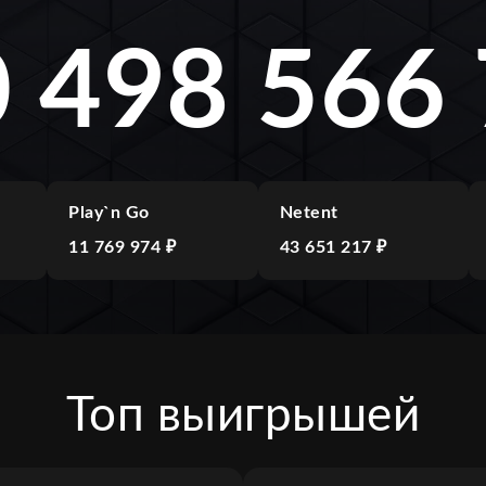
0 498 566 
Play`n Go
Netent
11 769 974 ₽
43 651 217 ₽
Топ выигрышей