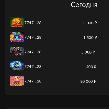
Сегодня
7747...28
3 000 ₽
7747...28
1 500 ₽
7747...28
5 000 ₽
7747...28
400 ₽
7747...28
30 000 ₽