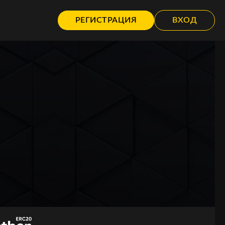
РЕГИСТРАЦИЯ
ВХОД