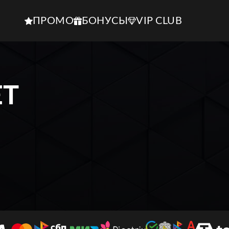
ПРОМО
БОНУСЫ
VIP CLUB
ЕТ