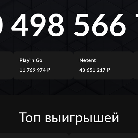
0 498 566 
Play`n Go
Netent
11 769 974 ₽
43 651 217 ₽
Топ выигрышей