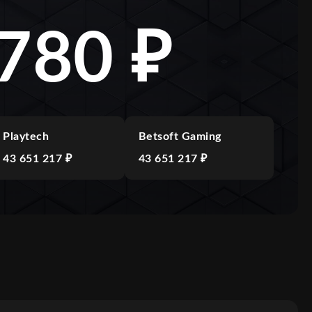
780 ₽
Playtech
Betsoft Gaming
43 651 217 ₽
43 651 217 ₽