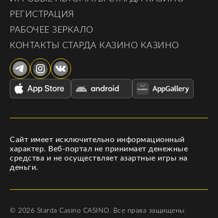
РЕГИСТРАЦИЯ
РАБОЧЕЕ ЗЕРКАЛО
КОНТАКТЫ СТАРДА КАЗИНО КАЗИНО
Сайт имеет исключительно информационный
характер. Веб-портал не принимает денежные
средства и не осуществляет азартные игры на
деньги.
© 2026 Starda Casino CASINO. Все права защищены