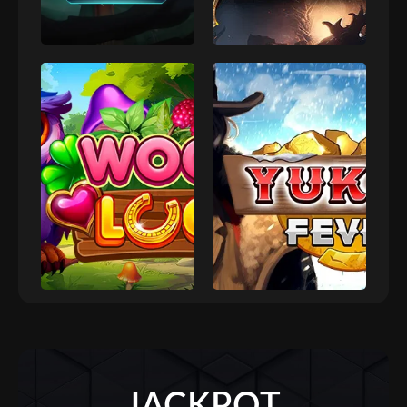
JACKPOT