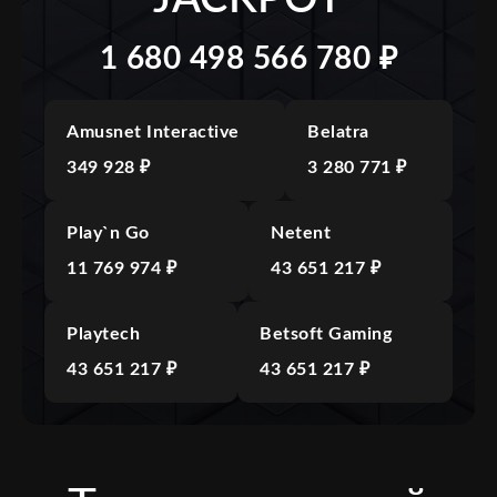
1 680 498 566 780 ₽
Amusnet Interactive
Belatra
349 928 ₽
3 280 771 ₽
Play`n Go
Netent
11 769 974 ₽
43 651 217 ₽
Playtech
Betsoft Gaming
43 651 217 ₽
43 651 217 ₽