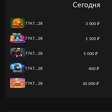
Сегодня
7747...28
3 000 ₽
7747...28
1 500 ₽
7747...28
5 000 ₽
7747...28
400 ₽
7747...28
30 000 ₽