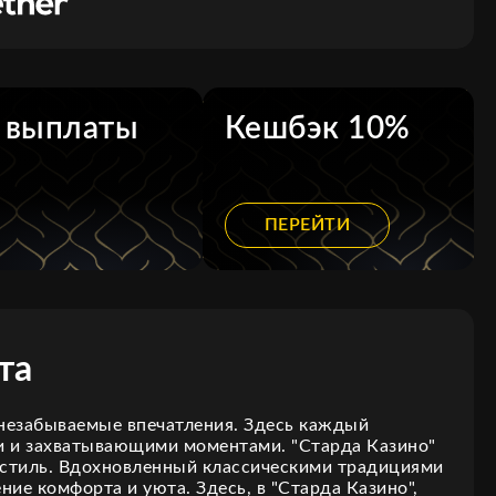
 выплаты
Кешбэк 10%
ПЕРЕЙТИ
та
 незабываемые впечатления. Здесь каждый
чи и захватывающими моментами. "Старда Казино"
 и стиль. Вдохновленный классическими традициями
е комфорта и уюта. Здесь, в "Старда Казино",