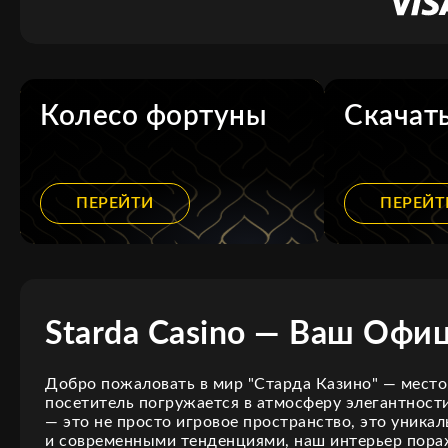
Колесо фортуны
Скачат
ПЕРЕЙТИ
ПЕРЕЙТ
Starda Casino — Ваш Офи
Добро пожаловать в мир "Старда Казино" — место
посетитель погружается в атмосферу элегантност
— это не просто игровое пространство, это уника
и современными тенденциями, наш интерьер пораж