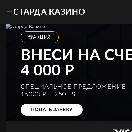
СТАРДА КАЗИНО
АКЦИЯ
ВНЕСИ НА СЧ
4 000 Р
СПЕЦИАЛЬНОЕ ПРЕДЛОЖЕНИЕ
15000 Р + 250 FS
ПОДАТЬ ЗАЯВКУ