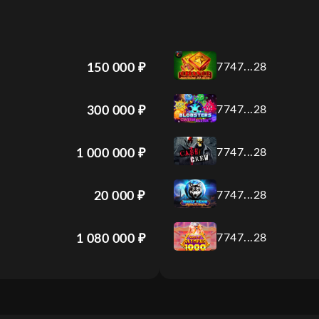
7747...28
150 000 ₽
7747...28
300 000 ₽
7747...28
1 000 000 ₽
7747...28
20 000 ₽
7747...28
1 080 000 ₽