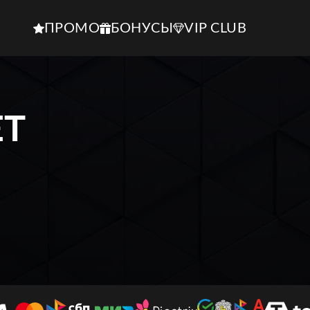
ПРОМО
БОНУСЫ
VIP CLUB
ЕТ