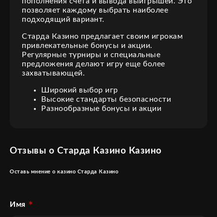
пополнения счета и вывода выигрышей. Это
позволяет каждому выбрать наиболее
подходящий вариант.
Старда Казино предлагает своим игрокам
привлекательные бонусы и акции.
Регулярные турниры и специальные
предложения делают игру еще более
захватывающей.
Широкий выбор игр
Высокие стандарты безопасности
Разнообразные бонусы и акции
Отзывы о Старда Казино Казино
Оставь мнение о казино Старда Казино
Имя