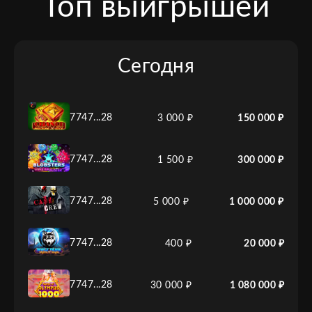
Топ выигрышей
Сегодня
7747...28
3 000 ₽
150 000 ₽
7747...28
1 500 ₽
300 000 ₽
7747...28
5 000 ₽
1 000 000 ₽
7747...28
400 ₽
20 000 ₽
7747...28
30 000 ₽
1 080 000 ₽