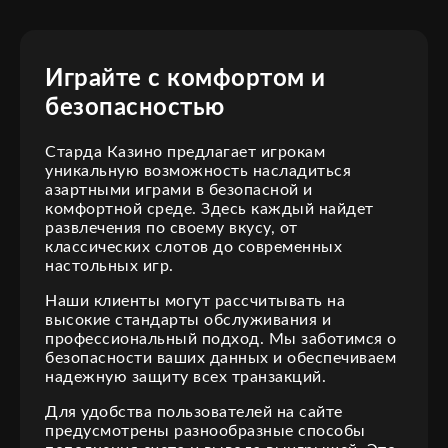
Играйте с комфортом и
безопасностью
Старда Казино предлагает игрокам
уникальную возможность насладиться
азартными играми в безопасной и
комфортной среде. Здесь каждый найдет
развлечения по своему вкусу, от
классических слотов до современных
настольных игр.
Наши клиенты могут рассчитывать на
высокие стандарты обслуживания и
профессиональный подход. Мы заботимся о
безопасности ваших данных и обеспечиваем
надежную защиту всех транзакций.
Для удобства пользователей на сайте
предусмотрены разнообразные способы