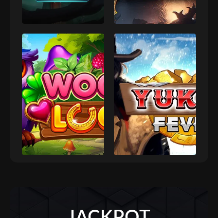
JACKPOT