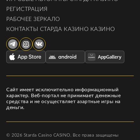
РЕГИСТРАЦИЯ
РАБОЧЕЕ ЗЕРКАЛО
КОНТАКТЫ СТАРДА КАЗИНО КАЗИНО
Сайт имеет исключительно информационный
характер. Веб-портал не принимает денежные
средства и не осуществляет азартные игры на
деньги.
© 2026 Starda Casino CASINO. Все права защищены