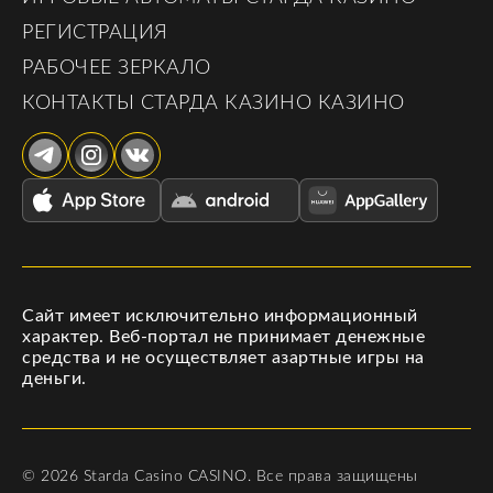
РЕГИСТРАЦИЯ
РАБОЧЕЕ ЗЕРКАЛО
КОНТАКТЫ СТАРДА КАЗИНО КАЗИНО
Сайт имеет исключительно информационный
характер. Веб-портал не принимает денежные
средства и не осуществляет азартные игры на
деньги.
© 2026 Starda Casino CASINO. Все права защищены