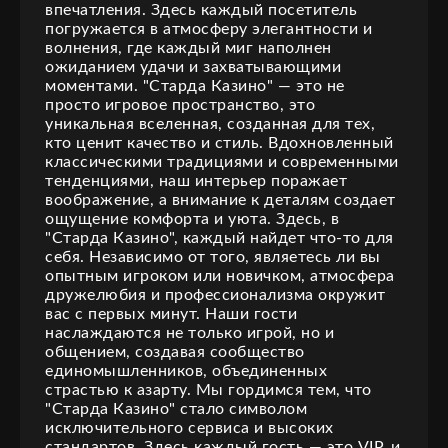
впечатления. Здесь каждый посетитель
погружается в атмосферу элегантности и
волнения, где каждый миг наполнен
ожиданием удачи и захватывающими
моментами. "Старда Казино" — это не
просто игровое пространство, это
уникальная вселенная, созданная для тех,
кто ценит качество и стиль. Вдохновленный
классическими традициями и современными
тенденциями, наш интерьер поражает
воображение, а внимание к деталям создает
ощущение комфорта и уюта. Здесь, в
"Старда Казино", каждый найдет что-то для
себя. Независимо от того, являетесь ли вы
опытным игроком или новичком, атмосфера
дружелюбия и профессионализма окружит
вас с первых минут. Наши гости
наслаждаются не только игрой, но и
общением, создавая сообщество
единомышленников, объединенных
страстью к азарту. Мы гордимся тем, что
"Старда Казино" стало символом
исключительного сервиса и высоких
стандартов. Здесь каждый гость — это VIP, и