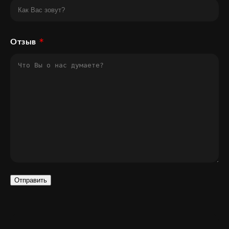
Отзыв