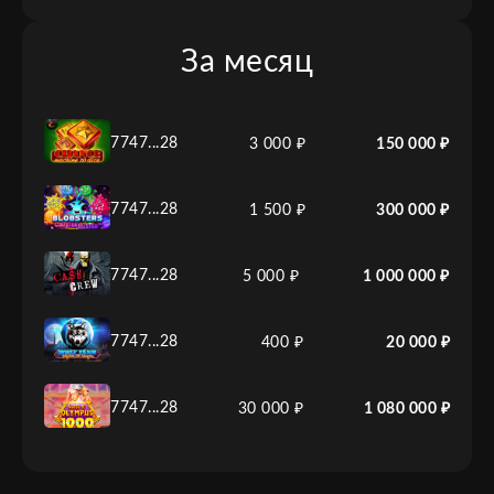
За месяц
7747...28
3 000 ₽
150 000 ₽
7747...28
1 500 ₽
300 000 ₽
7747...28
5 000 ₽
1 000 000 ₽
7747...28
400 ₽
20 000 ₽
7747...28
30 000 ₽
1 080 000 ₽