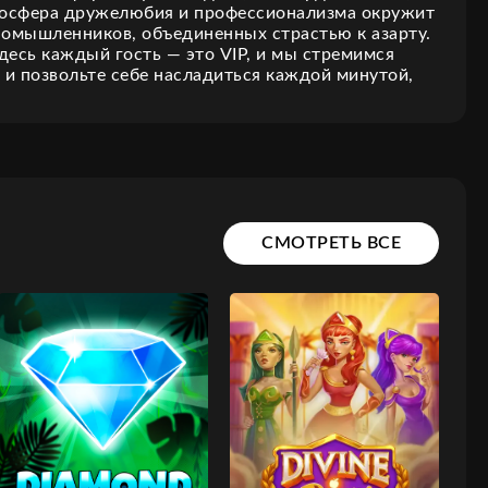
тмосфера дружелюбия и профессионализма окружит
иномышленников, объединенных страстью к азарту.
десь каждый гость — это VIP, и мы стремимся
 и позвольте себе насладиться каждой минутой,
СМОТРЕТЬ ВСЕ