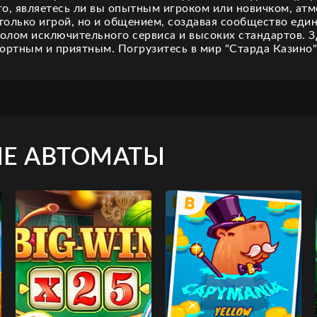
ого, являетесь ли вы опытным игроком или новичком, а
 только игрой, но и общением, создавая сообщество ед
олом исключительного сервиса и высоких стандартов. З
ортным и приятным. Погрузитесь в мир "Старда Казино"
ЫЕ АВТОМАТЫ