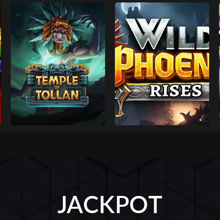
JACKPOT