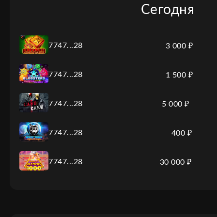
Сегодня
7747...28
3 000 ₽
7747...28
1 500 ₽
7747...28
5 000 ₽
7747...28
400 ₽
7747...28
30 000 ₽