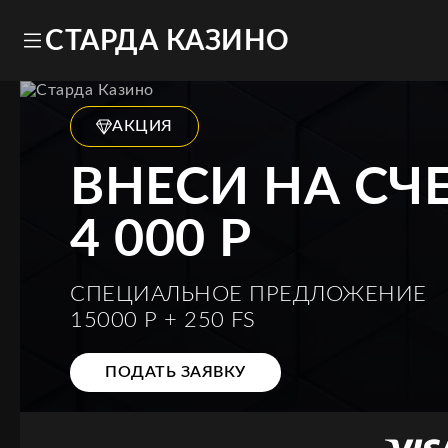
СТАРДА КАЗИНО
АКЦИЯ
ВНЕСИ НА СЧ
4 000 Р
СПЕЦИАЛЬНОЕ ПРЕДЛОЖЕНИЕ
15000 Р + 250 FS
ПОДАТЬ ЗАЯВКУ