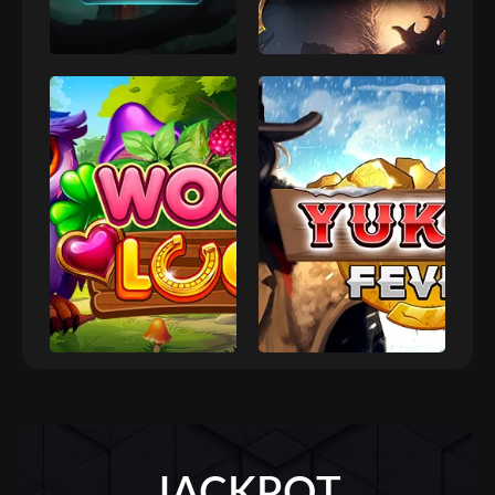
JACKPOT