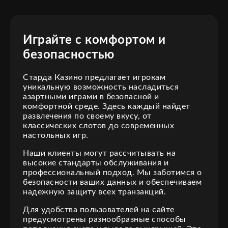
Играйте с комфортом и
безопасностью
Старда Казино предлагает игрокам
уникальную возможность насладиться
азартными играми в безопасной и
комфортной среде. Здесь каждый найдет
развлечения по своему вкусу, от
классических слотов до современных
настольных игр.
Наши клиенты могут рассчитывать на
высокие стандарты обслуживания и
профессиональный подход. Мы заботимся о
безопасности ваших данных и обеспечиваем
надежную защиту всех транзакций.
Для удобства пользователей на сайте
предусмотрены разнообразные способы