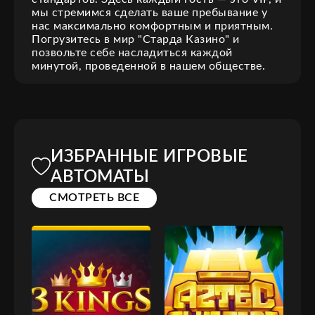
мы стремимся сделать ваше пребывание у
нас максимально комфортным и приятным.
Погрузитесь в мир "Старда Казино" и
позвольте себе насладиться каждой
минутой, проведенной в нашем обществе.
ИЗБРАННЫЕ ИГРОВЫЕ
АВТОМАТЫ
СМОТРЕТЬ ВСЕ