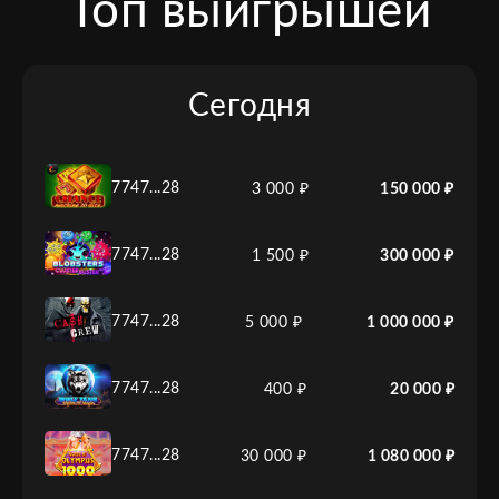
Топ выигрышей
Сегодня
7747...28
3 000 ₽
150 000 ₽
7747...28
1 500 ₽
300 000 ₽
7747...28
5 000 ₽
1 000 000 ₽
7747...28
400 ₽
20 000 ₽
7747...28
30 000 ₽
1 080 000 ₽