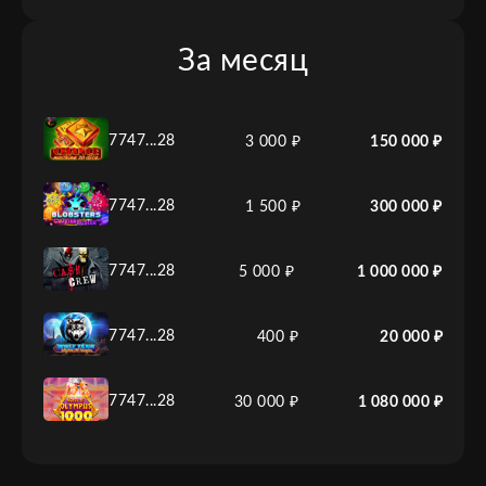
За месяц
7747...28
3 000 ₽
150 000 ₽
7747...28
1 500 ₽
300 000 ₽
7747...28
5 000 ₽
1 000 000 ₽
7747...28
400 ₽
20 000 ₽
7747...28
30 000 ₽
1 080 000 ₽