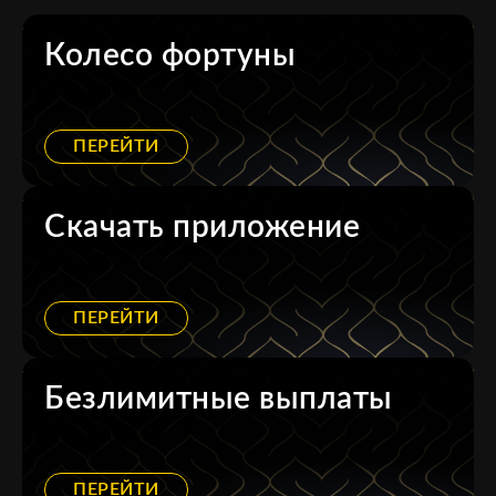
Колесо фортуны
ПЕРЕЙТИ
Скачать приложение
ПЕРЕЙТИ
Безлимитные выплаты
ПЕРЕЙТИ