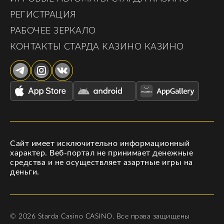
РЕГИСТРАЦИЯ
РАБОЧЕЕ ЗЕРКАЛО
КОНТАКТЫ СТАРДА КАЗИНО КАЗИНО
Сайт имеет исключительно информационный
характер. Веб-портал не принимает денежные
средства и не осуществляет азартные игры на
деньги.
© 2026 Starda Casino CASINO. Все права защищены