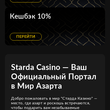
Кешбэк 10%
ПЕРЕЙТИ
Starda Casino — Ваш
Официальный Портал
в Мир Азарта
Добро пожаловать в мир "Старда Казино" —
место, где азарт и роскошь встречаются,
чтобы подарить вам незабываемые