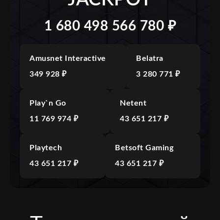
1 680 498 566 780 ₽
Amusnet Interactive
Belatra
349 928 ₽
3 280 771 ₽
Play`n Go
Netent
11 769 974 ₽
43 651 217 ₽
Playtech
Betsoft Gaming
43 651 217 ₽
43 651 217 ₽