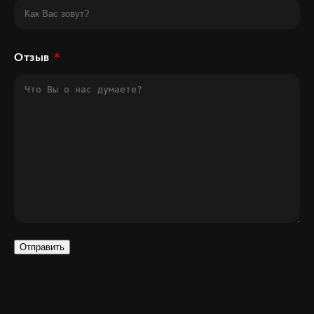
Отзыв