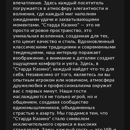
впечатления. Здесь каждый посетитель
погружается в атмосферу элегантности и
волнения, где каждый миг наполнен
ожиданием удачи и захватывающими
моментами. "Старда Казино" — это не
просто игровое пространство, это
уникальная вселенная, созданная для тех,
кто ценит качество и стиль. Вдохновленный
классическими традициями и современными
тенденциями, наш интерьер поражает
воображение, а внимание к деталям создает
ощущение комфорта и уюта. Здесь, в
"Старда Казино", каждый найдет что-то для
себя. Независимо от того, являетесь ли вы
опытным игроком или новичком, атмосфера
дружелюбия и профессионализма окружит
вас с первых минут. Наши гости
наслаждаются не только игрой, но и
общением, создавая сообщество
единомышленников, объединенных
страстью к азарту. Мы гордимся тем, что
"Старда Казино" стало символом
исключительного сервиса и высоких
стандартов. Здесь каждый гость — это VIP, и