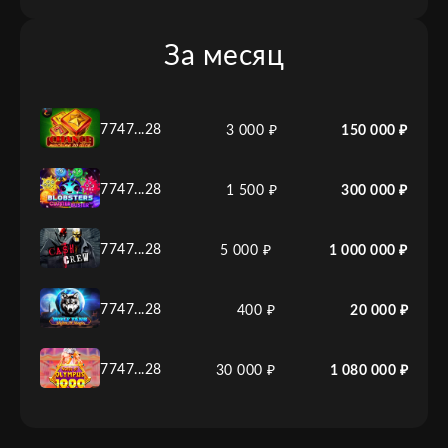
За месяц
7747...28
3 000 ₽
150 000 ₽
7747...28
1 500 ₽
300 000 ₽
7747...28
5 000 ₽
1 000 000 ₽
7747...28
400 ₽
20 000 ₽
7747...28
30 000 ₽
1 080 000 ₽