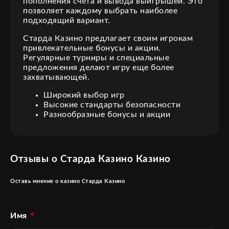
пополнения счета и вывода выигрышей. Это
позволяет каждому выбрать наиболее
подходящий вариант.
Старда Казино предлагает своим игрокам
привлекательные бонусы и акции.
Регулярные турниры и специальные
предложения делают игру еще более
захватывающей.
Широкий выбор игр
Высокие стандарты безопасности
Разнообразные бонусы и акции
Отзывы о Старда Казино Казино
Оставь мнение о казино Старда Казино
Имя