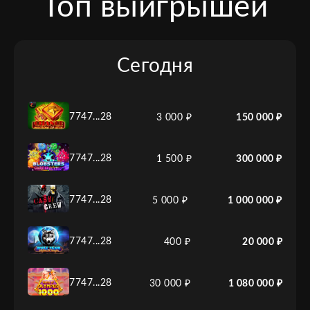
Топ выигрышей
Сегодня
7747...28
3 000 ₽
150 000 ₽
7747...28
1 500 ₽
300 000 ₽
7747...28
5 000 ₽
1 000 000 ₽
7747...28
400 ₽
20 000 ₽
7747...28
30 000 ₽
1 080 000 ₽