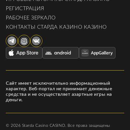
РЕГИСТРАЦИЯ
РАБОЧЕЕ ЗЕРКАЛО
КОНТАКТЫ СТАРДА КАЗИНО КАЗИНО
Сайт имеет исключительно информационный
характер. Веб-портал не принимает денежные
средства и не осуществляет азартные игры на
деньги.
© 2026 Starda Casino CASINO. Все права защищены