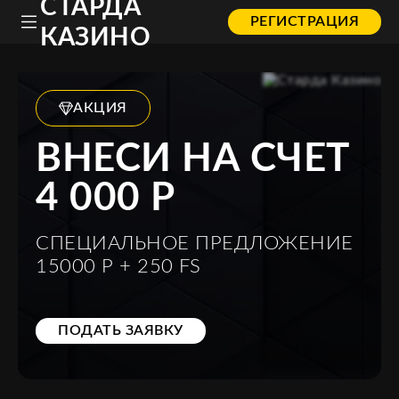
СТАРДА
РЕГИСТРАЦИЯ
КАЗИНО
АКЦИЯ
ВНЕСИ НА СЧЕТ
4 000 Р
СПЕЦИАЛЬНОЕ ПРЕДЛОЖЕНИЕ
15000 Р + 250 FS
ПОДАТЬ ЗАЯВКУ