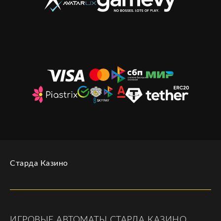
Старда Казино
ИГРОВЫЕ АВТОМАТЫ СТАРДА КАЗИНО