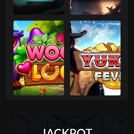
JACKPOT