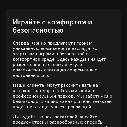
Играйте с комфортом и
безопасностью
Старда Казино предлагает игрокам
уникальную возможность насладиться
азартными играми в безопасной и
комфортной среде. Здесь каждый найдет
развлечения по своему вкусу, от
классических слотов до современных
настольных игр.
Наши клиенты могут рассчитывать на
высокие стандарты обслуживания и
профессиональный подход. Мы заботимся о
безопасности ваших данных и обеспечиваем
надежную защиту всех транзакций.
Для удобства пользователей на сайте
предусмотрены разнообразные способы