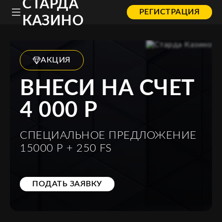
СТАРДА
РЕГИСТРАЦИЯ
КАЗИНО
АКЦИЯ
ВНЕСИ НА СЧЕТ
4 000 Р
СПЕЦИАЛЬНОЕ ПРЕДЛОЖЕНИЕ
15000 Р + 250 FS
ПОДАТЬ ЗАЯВКУ