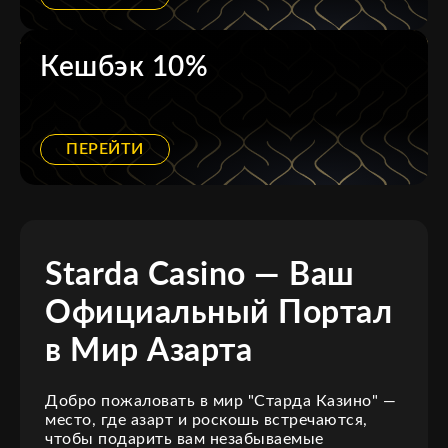
Кешбэк 10%
ПЕРЕЙТИ
Starda Casino — Ваш
Официальный Портал
в Мир Азарта
Добро пожаловать в мир "Старда Казино" —
место, где азарт и роскошь встречаются,
чтобы подарить вам незабываемые