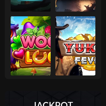
JACKPOT