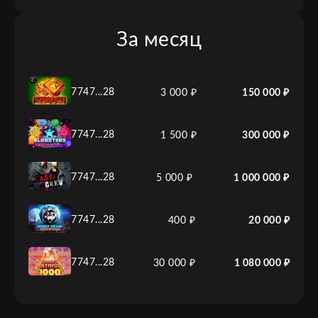
За месяц
7747...28
3 000 ₽
150 000 ₽
7747...28
1 500 ₽
300 000 ₽
7747...28
5 000 ₽
1 000 000 ₽
7747...28
400 ₽
20 000 ₽
7747...28
30 000 ₽
1 080 000 ₽