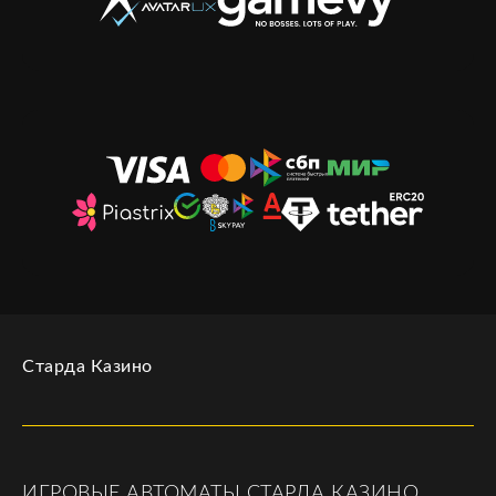
Старда Казино
ИГРОВЫЕ АВТОМАТЫ СТАРДА КАЗИНО