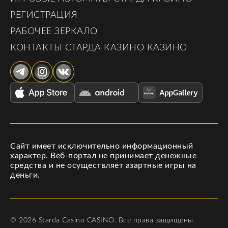
РЕГИСТРАЦИЯ
РАБОЧЕЕ ЗЕРКАЛО
КОНТАКТЫ СТАРДА КАЗИНО КАЗИНО
Сайт имеет исключительно информационный
характер. Веб-портал не принимает денежные
средства и не осуществляет азартные игры на
деньги.
© 2026 Starda Casino CASINO. Все права защищены