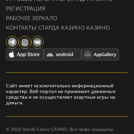
РЕГИСТРАЦИЯ
РАБОЧЕЕ ЗЕРКАЛО
КОНТАКТЫ СТАРДА КАЗИНО КАЗИНО
Сайт имеет исключительно информационный
характер. Веб-портал не принимает денежные
средства и не осуществляет азартные игры на
деньги.
© 2026 Starda Casino CASINO. Все права защищены