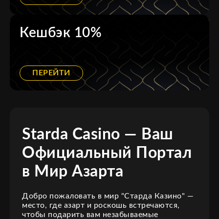
Кешбэк 10%
ПЕРЕЙТИ
Starda Casino — Ваш
Официальный Портал
в Мир Азарта
Добро пожаловать в мир "Старда Казино" —
место, где азарт и роскошь встречаются,
чтобы подарить вам незабываемые