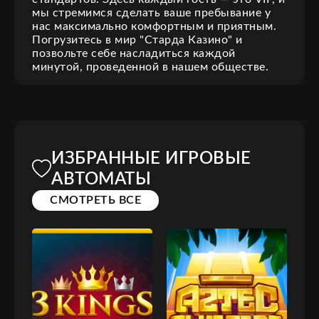
мы стремимся сделать ваше пребывание у
нас максимально комфортным и приятным.
Погрузитесь в мир "Старда Казино" и
позвольте себе насладиться каждой
минутой, проведенной в нашем обществе.
ИЗБРАННЫЕ ИГРОВЫЕ
АВТОМАТЫ
СМОТРЕТЬ ВСЕ