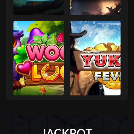
JACKPOT