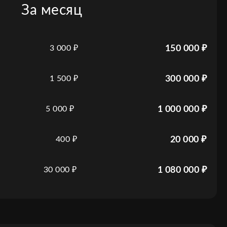
За месяц
150 000 ₽
3 000 ₽
300 000 ₽
1 500 ₽
1 000 000 ₽
5 000 ₽
20 000 ₽
400 ₽
1 080 000 ₽
30 000 ₽