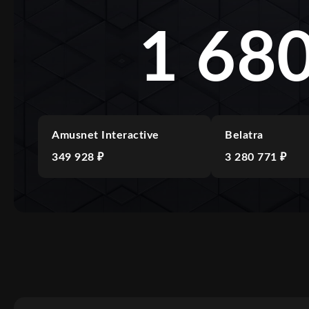
1 68
Amusnet Interactive
Belatra
349 928 ₽
3 280 771 ₽