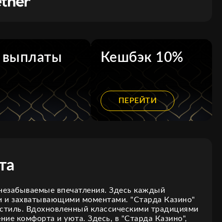
 выплаты
Кешбэк 10%
ПЕРЕЙТИ
та
 незабываемые впечатления. Здесь каждый
чи и захватывающими моментами. "Старда Казино"
 и стиль. Вдохновленный классическими традициями
е комфорта и уюта. Здесь, в "Старда Казино",