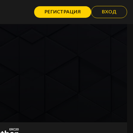
РЕГИСТРАЦИЯ
ВХОД