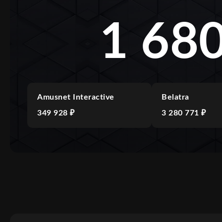
1 68
Amusnet Interactive
Belatra
349 928 ₽
3 280 771 ₽