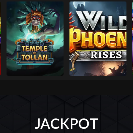
JACKPOT