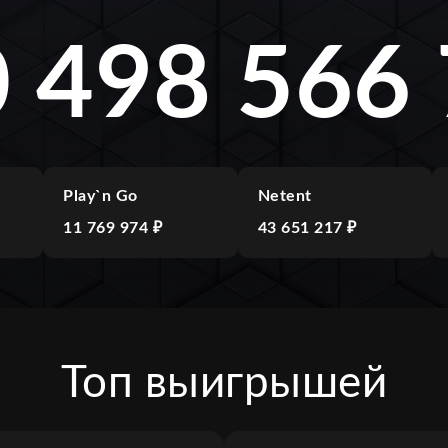
0 498 566 
Play`n Go
Netent
11 769 974 ₽
43 651 217 ₽
Топ выигрышей