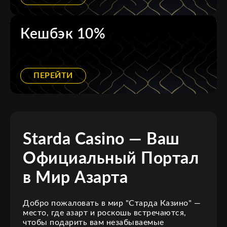
Кешбэк 10%
ПЕРЕЙТИ
Starda Casino — Ваш
Официальный Портал
в Мир Азарта
Добро пожаловать в мир "Старда Казино" —
место, где азарт и роскошь встречаются,
чтобы подарить вам незабываемые