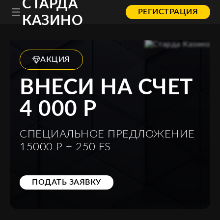
СТАРДА
РЕГИСТРАЦИЯ
КАЗИНО
АКЦИЯ
ВНЕСИ НА СЧЕТ
4 000 Р
СПЕЦИАЛЬНОЕ ПРЕДЛОЖЕНИЕ
15000 Р + 250 FS
ПОДАТЬ ЗАЯВКУ