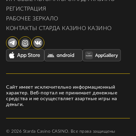
РЕГИСТРАЦИЯ
РАБОЧЕЕ ЗЕРКАЛО
КОНТАКТЫ СТАРДА КАЗИНО КАЗИНО
Сайт имеет исключительно информационный
характер. Веб-портал не принимает денежные
средства и не осуществляет азартные игры на
деньги.
© 2026 Starda Casino CASINO. Все права защищены