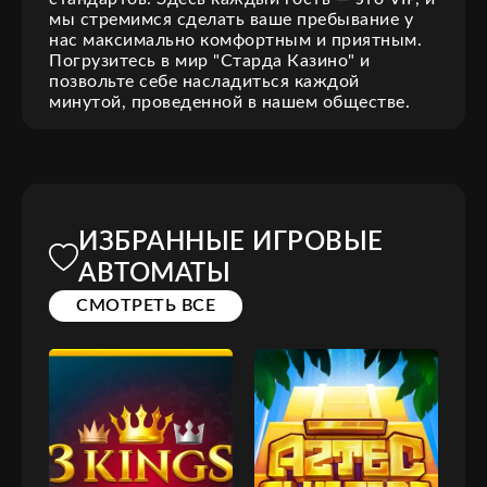
мы стремимся сделать ваше пребывание у
нас максимально комфортным и приятным.
Погрузитесь в мир "Старда Казино" и
позвольте себе насладиться каждой
минутой, проведенной в нашем обществе.
ИЗБРАННЫЕ ИГРОВЫЕ
АВТОМАТЫ
СМОТРЕТЬ ВСЕ