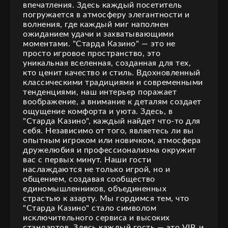
впечатления. Здесь каждый посетитель
погружается в атмосферу элегантности и
волнения, где каждый миг наполнен
ожиданием удачи и захватывающими
моментами. "Старда Казино" — это не
просто игровое пространство, это
уникальная вселенная, созданная для тех,
кто ценит качество и стиль. Вдохновленный
классическими традициями и современными
тенденциями, наш интерьер поражает
воображение, а внимание к деталям создает
ощущение комфорта и уюта. Здесь, в
"Старда Казино", каждый найдет что-то для
себя. Независимо от того, являетесь ли вы
опытным игроком или новичком, атмосфера
дружелюбия и профессионализма окружит
вас с первых минут. Наши гости
наслаждаются не только игрой, но и
общением, создавая сообщество
единомышленников, объединенных
страстью к азарту. Мы гордимся тем, что
"Старда Казино" стало символом
исключительного сервиса и высоких
стандартов. Здесь каждый гость — это VIP, и