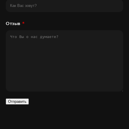
Отзыв