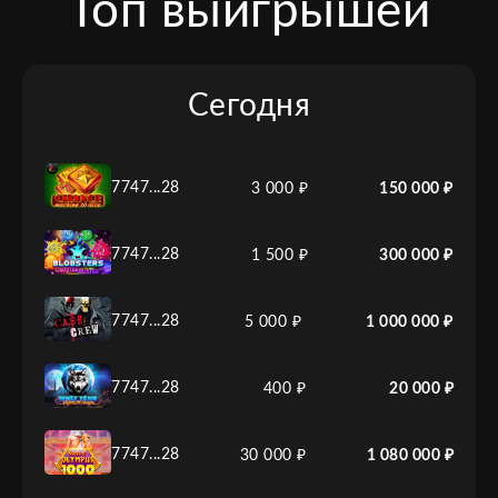
Топ выигрышей
Сегодня
7747...28
3 000 ₽
150 000 ₽
7747...28
1 500 ₽
300 000 ₽
7747...28
5 000 ₽
1 000 000 ₽
7747...28
400 ₽
20 000 ₽
7747...28
30 000 ₽
1 080 000 ₽