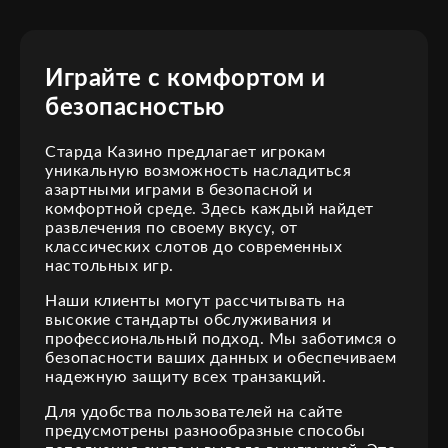
Играйте с комфортом и
безопасностью
Старда Казино предлагает игрокам
уникальную возможность насладиться
азартными играми в безопасной и
комфортной среде. Здесь каждый найдет
развлечения по своему вкусу, от
классических слотов до современных
настольных игр.
Наши клиенты могут рассчитывать на
высокие стандарты обслуживания и
профессиональный подход. Мы заботимся о
безопасности ваших данных и обеспечиваем
надежную защиту всех транзакций.
Для удобства пользователей на сайте
предусмотрены разнообразные способы