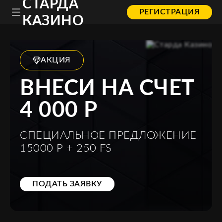
СТАРДА
РЕГИСТРАЦИЯ
КАЗИНО
АКЦИЯ
ВНЕСИ НА СЧЕТ
4 000 Р
СПЕЦИАЛЬНОЕ ПРЕДЛОЖЕНИЕ
15000 Р + 250 FS
ПОДАТЬ ЗАЯВКУ