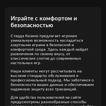
Играйте с комфортом и
безопасностью
Старда Казино предлагает игрокам
уникальную возможность насладиться
азартными играми в безопасной и
комфортной среде. Здесь каждый найдет
развлечения по своему вкусу, от
классических слотов до современных
настольных игр.
Наши клиенты могут рассчитывать на
высокие стандарты обслуживания и
профессиональный подход. Мы заботимся о
безопасности ваших данных и обеспечиваем
надежную защиту всех транзакций.
Для удобства пользователей на сайте
предусмотрены разнообразные способы