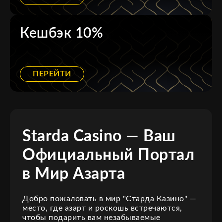
Кешбэк 10%
ПЕРЕЙТИ
Starda Casino — Ваш
Официальный Портал
в Мир Азарта
Добро пожаловать в мир "Старда Казино" —
место, где азарт и роскошь встречаются,
чтобы подарить вам незабываемые