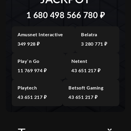
1 680 498 566 780 ₽
Amusnet Interactive
Belatra
349 928 ₽
3 280 771 ₽
Play`n Go
Netent
11 769 974 ₽
43 651 217 ₽
Playtech
Betsoft Gaming
43 651 217 ₽
43 651 217 ₽